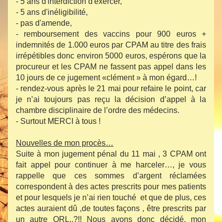
- ⁠5 ans d'interdiction d'exercer, 
- ⁠5 ans d'inéligibilité, 
- ⁠pas d'amende, 
- ⁠remboursement des vaccins pour 900 euros + 
indemnités de 1.000 euros par CPAM au titre des frais 
irrépétibles donc environ 5000 euros, espérons que la 
procureur et les CPAM ne fassent pas appel dans les 
10 jours de ce jugement «clément » à mon égard…!
- rendez-vous après le 21 mai pour refaire le point, car 
je n’ai toujours pas reçu la décision d’appel à la 
chambre disciplinaire de l’ordre des médecins.
- Surtout MERCI à tous !
Nouvelles de mon procès…
Suite à mon jugement pénal du 11 mai , 3 CPAM ont 
fait appel pour continuer à me harceler…, je vous 
rappelle que ces sommes d’argent réclamées 
correspondent à des actes prescrits pour mes patients 
et pour lesquels je n’ai rien touché  et que de plus, ces 
actes auraient dû ,de toutes façons , être prescrits par 
un autre ORL..?!! Nous avons donc décidé, mon 